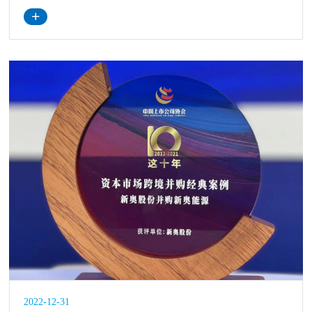
2022-12-31