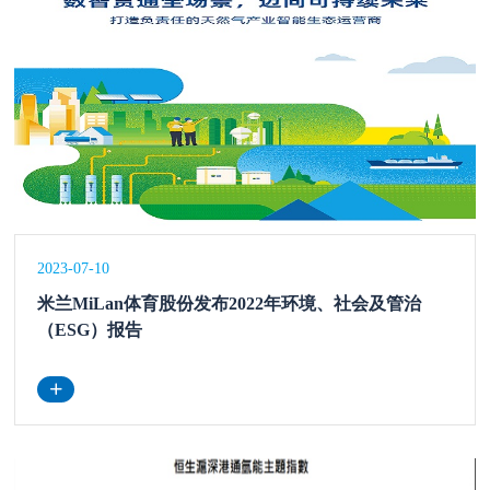
2023-07-10
米兰MiLan体育股份发布2022年环境、社会及管治
（ESG）报告