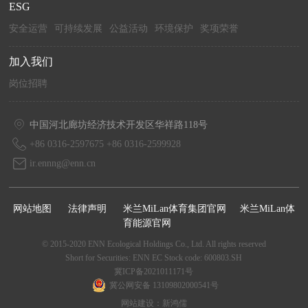
ESG
安全运营
可持续发展
公益活动
环境保护
奖项荣誉
加入我们
岗位招聘
中国河北廊坊经济技术开发区华祥路118号
+86 0316-2597675 +86 0316-2599928
ir.ennng@enn.cn
网站地图
法律声明
米兰MiLan体育集团官网
米兰MiLan体
育能源官网
© 2015-2020 ENN Ecological Holdings Co., Ltd. All rights reserved
Short for Securities: ENN EC Stock code: 600803.SH
冀ICP备2021011171号
冀公网安备 13109802000541号
网站建设：新鸿儒